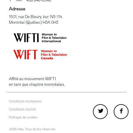
T
438 946-9540
Adresse
1501, rue De Bleury, bur. N5-114
Montréal (Québec) H3A 0H3
Affilié au mouvement WIFTI
en tant que chapitre montréalais.
Conditions d'utilisation
Conditions d’achat
Politique de cookies
2026 Allia. Tous droits réservés