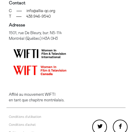
Contact
C
info@allia-qc.org
T
438 946-9540
Adresse
1501, rue De Bleury, bur. N5-114
Montréal (Québec) H3A 0H3
Affilié au mouvement WIFTI
en tant que chapitre montréalais.
Conditions d'utilisation
Conditions d’achat