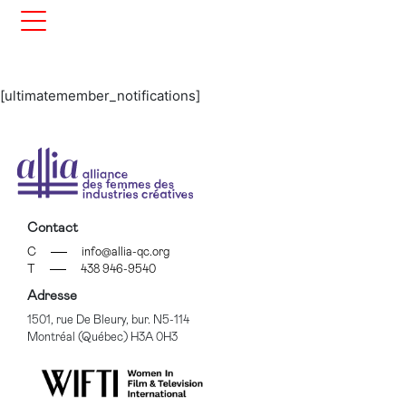
[ultimatemember_notifications]
Contact
C
info@allia-qc.org
T
438 946-9540
Adresse
1501, rue De Bleury, bur. N5-114
Montréal (Québec) H3A 0H3