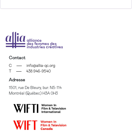
Contact
C
info@allia-qc.org
T
438 946-9540
Adresse
1501, rue De Bleury, bur. N5-114
Montréal (Québec) H3A 0H3