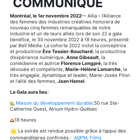
COMMUNIQUÉ
Montréal, le 1er novembre 2022
— Allia – l’Alliance
des femmes des industries créatives honorera de
nouveau cinq femmes remarquables de notre
industrie et un de leurs alliés lors de son 22 e gala
bénéfice, le 30 novembre 2022 à 18 heures, présenté
par Bell Média. La cohorte 2022 inclut la conceptrice
et productrice
Ève Tessier-Bouchard
, la productrice
d’expérience numérique,
Anne Gibeault
, la
comédienne et autrice
Florence Longpré
, la très
dévouée et compétente,
Marie-Hélène Lamarche
, la
très engagée, dynamique et leader, Marie-Josée Pilon
et l’allié des femmes,
Jean Hamel
.
Le Gala aura lieu
:
Maison du développement durable,
50 rue Ste-
Catherine Ouest, Atrium Hydro-Québec
18 heures
La soirée est rendue possible grâce à l’appui des
commanditaires confirmés :
AQPM
,
Films