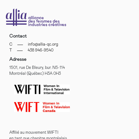
Contact
C
info@allia-qc.org
T
438 946-9540
Adresse
1501, rue De Bleury, bur. N5-114
Montréal (Québec) H3A 0H3
Affilié au mouvement WIFTI
en tant que chapitre montréalais.