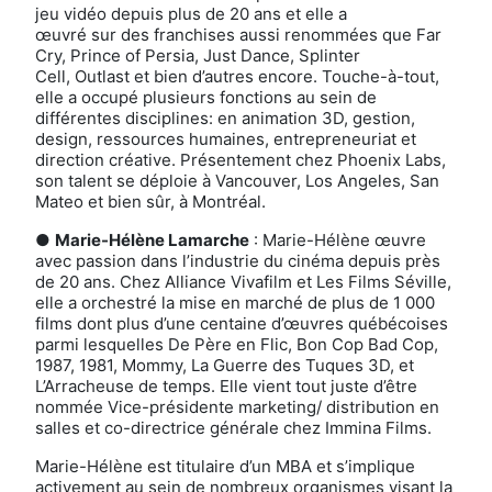
jeu vidéo depuis plus de 20 ans et elle a
œuvré sur des franchises aussi renommées que Far
Cry, Prince of Persia, Just Dance, Splinter
Cell, Outlast et bien d’autres encore. Touche-à-tout,
elle a occupé plusieurs fonctions au sein de
différentes disciplines: en animation 3D, gestion,
design, ressources humaines, entrepreneuriat et
direction créative. Présentement chez Phoenix Labs,
son talent se déploie à Vancouver, Los Angeles, San
Mateo et bien sûr, à Montréal.
●
Marie-Hélène Lamarche
: Marie-Hélène œuvre
avec passion dans l’industrie du cinéma depuis près
de 20 ans. Chez Alliance Vivafilm et Les Films Séville,
elle a orchestré la mise en marché de plus de 1 000
films dont plus d’une centaine d’œuvres québécoises
parmi lesquelles De Père en Flic, Bon Cop Bad Cop,
1987, 1981, Mommy, La Guerre des Tuques 3D, et
L’Arracheuse de temps. Elle vient tout juste d’être
nommée Vice-présidente marketing/ distribution en
salles et co-directrice générale chez Immina Films.
Marie-Hélène est titulaire d’un MBA et s’implique
activement au sein de nombreux organismes visant la