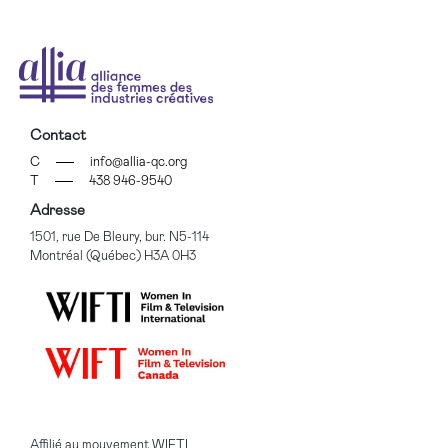
Contact
C
info@allia-qc.org
T
438 946-9540
Adresse
1501, rue De Bleury, bur. N5-114
Montréal (Québec) H3A 0H3
Affilié au mouvement WIFTI