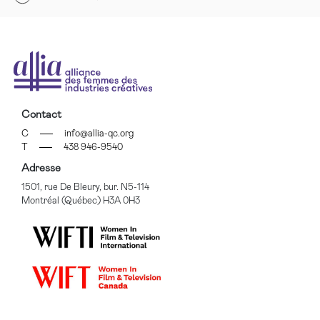
Contact
C
info@allia-qc.org
T
438 946-9540
Adresse
1501, rue De Bleury, bur. N5-114
Montréal (Québec) H3A 0H3