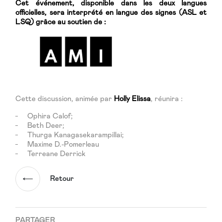
Cet événement, disponible dans les deux langues
officielles, sera interprété en langue des signes (ASL et
LSQ) grâce au soutien de :
Cette discussion, animée par
Holly Elissa
, réunira :
Ophira Calof;
Beth Deer;
Thurga Kanagasekarampillai;
Maxime D.-Pomerleau
Terreane Derrick
Retour
PARTAGER