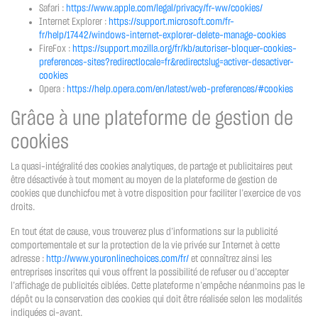
Safari :
https://www.apple.com/legal/privacy/fr-ww/cookies/
Internet Explorer :
https://support.microsoft.com/fr-
fr/help/17442/windows-internet-explorer-delete-manage-cookies
FireFox :
https://support.mozilla.org/fr/kb/autoriser-bloquer-cookies-
preferences-sites?redirectlocale=fr&redirectslug=activer-desactiver-
cookies
Opera :
https://help.opera.com/en/latest/web-preferences/#cookies
Grâce à une plateforme de gestion de
cookies
La quasi-intégralité des cookies analytiques, de partage et publicitaires peut
être désactivée à tout moment au moyen de la plateforme de gestion de
cookies que dunchicfou met à votre disposition pour faciliter l’exercice de vos
droits.
En tout état de cause, vous trouverez plus d’informations sur la publicité
comportementale et sur la protection de la vie privée sur Internet à cette
adresse :
http://www.youronlinechoices.com/fr/
et connaîtrez ainsi les
entreprises inscrites qui vous offrent la possibilité de refuser ou d’accepter
l’affichage de publicités ciblées. Cette plateforme n’empêche néanmoins pas le
dépôt ou la conservation des cookies qui doit être réalisée selon les modalités
indiquées ci-avant.