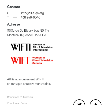
Contact
C
info@allia-qc.org
T
438 946-9540
Adresse
1501, rue De Bleury, bur. N5-114
Montréal (Québec) H3A 0H3
Affilié au mouvement WIFTI
en tant que chapitre montréalais.
Conditions d'utilisation
Conditions d’achat