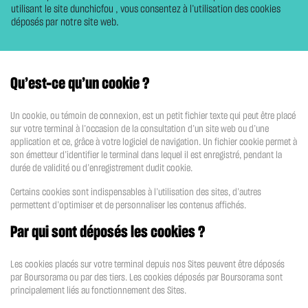
utilisant le site dunchicfou , vous consentez à l’utilisation des cookies
déposés par notre site web.
Qu’est-ce qu’un cookie ?
Un cookie, ou témoin de connexion, est un petit fichier texte qui peut être placé
sur votre terminal à l’occasion de la consultation d’un site web ou d’une
application et ce, grâce à votre logiciel de navigation. Un fichier cookie permet à
son émetteur d’identifier le terminal dans lequel il est enregistré, pendant la
durée de validité ou d’enregistrement dudit cookie.
Certains cookies sont indispensables à l’utilisation des sites, d’autres
permettent d’optimiser et de personnaliser les contenus affichés.
Par qui sont déposés les cookies ?
Les cookies placés sur votre terminal depuis nos Sites peuvent être déposés
par Boursorama ou par des tiers. Les cookies déposés par Boursorama sont
principalement liés au fonctionnement des Sites.